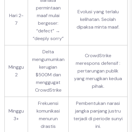
Bahasa
permintaan
Evolusi yang terlalu
Hari 2-
maaf mulai
kelihatan. Seolah
7
bergeser:
dipaksa minta maaf.
“defect” →
“deeply sorry”
Delta
CrowdStrike
mengumumkan
merespons defensif :
Minggu
kerugian
pertarungan publik
2
$500M dan
yang merugikan kedua
menggugat
pihak.
CrowdStrike
Frekuensi
Pembentukan narasi
Minggu
komunikasi
jangka panjang justru
3+
menurun
terjadi di periode sunyi
drastis
ini.