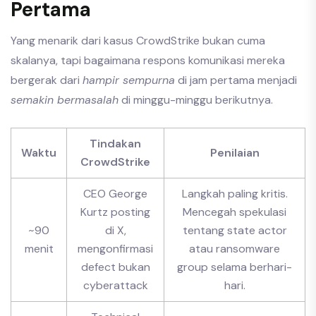
Pertama
Yang menarik dari kasus CrowdStrike bukan cuma
skalanya, tapi bagaimana respons komunikasi mereka
bergerak dari
hampir sempurna
di jam pertama menjadi
semakin bermasalah
di minggu-minggu berikutnya.
Tindakan
Waktu
Penilaian
CrowdStrike
CEO George
Langkah paling kritis.
Kurtz posting
Mencegah spekulasi
~90
di X,
tentang state actor
menit
mengonfirmasi
atau ransomware
defect bukan
group selama berhari-
cyberattack
hari.