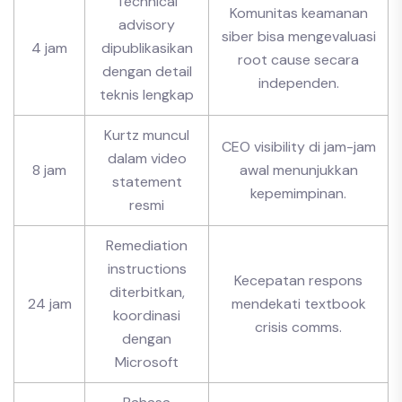
Technical
Komunitas keamanan
advisory
siber bisa mengevaluasi
4 jam
dipublikasikan
root cause secara
dengan detail
independen.
teknis lengkap
Kurtz muncul
CEO visibility di jam-jam
dalam video
8 jam
awal menunjukkan
statement
kepemimpinan.
resmi
Remediation
instructions
Kecepatan respons
diterbitkan,
24 jam
mendekati textbook
koordinasi
crisis comms.
dengan
Microsoft