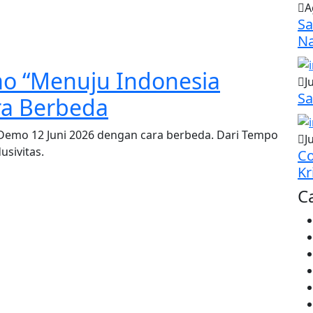
A
Sa
Na
o “Menuju Indonesia
J
Sa
ra Berbeda
emo 12 Juni 2026 dengan cara berbeda. Dari Tempo
J
usivitas.
Co
Kr
C