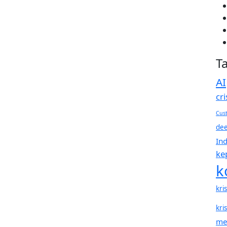
T
AI
cr
Cust
de
In
ke
k
kri
kris
me