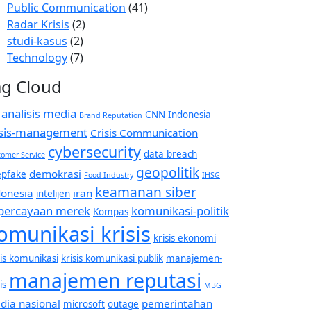
Public Communication
(41)
Radar Krisis
(2)
studi-kasus
(2)
Technology
(7)
ag Cloud
analisis media
CNN Indonesia
Brand Reputation
isis-management
Crisis Communication
cybersecurity
data breach
omer Service
geopolitik
demokrasi
epfake
Food Industry
IHSG
keamanan siber
donesia
iran
intelijen
percayaan merek
komunikasi-politik
Kompas
omunikasi krisis
krisis ekonomi
sis komunikasi
krisis komunikasi publik
manajemen-
manajemen reputasi
is
MBG
dia nasional
pemerintahan
microsoft
outage