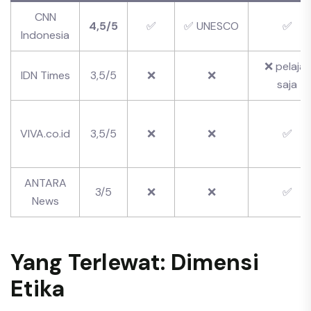
CNN
4,5/5
✅
✅ UNESCO
✅
Indonesia
❌ pelajar
IDN Times
3,5/5
❌
❌
saja
VIVA.co.id
3,5/5
❌
❌
✅
ANTARA
3/5
❌
❌
✅
News
Yang Terlewat: Dimensi
Etika